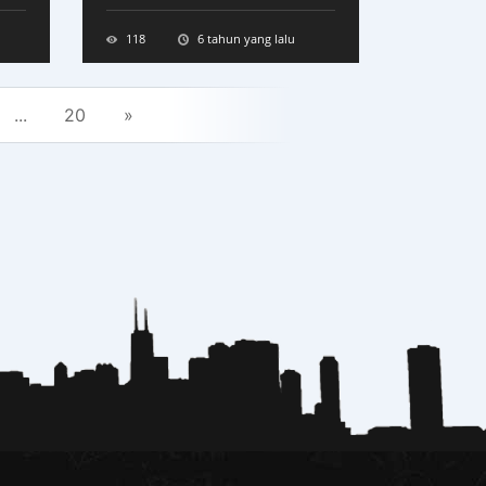
118
6 tahun yang lalu
...
20
»