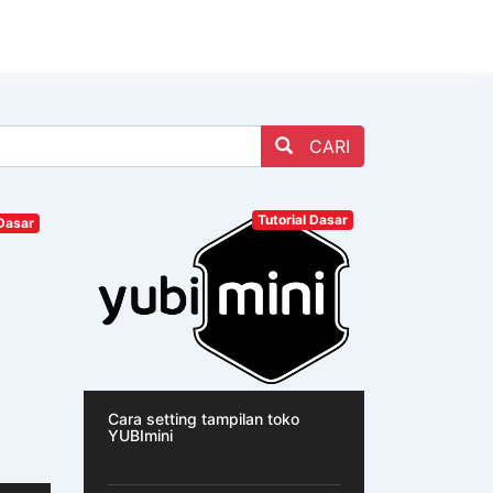
CARI
Tutorial Dasar
 Dasar
Cara setting tampilan toko
YUBImini