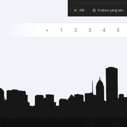
336
6 tahun yang lalu
«
1
2
3
4
5