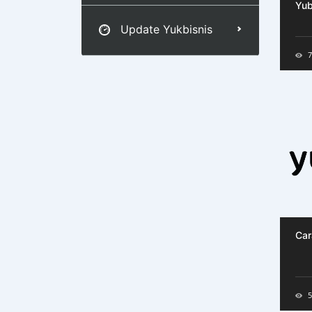
Yu
Update Yukbisnis
7
Car
5