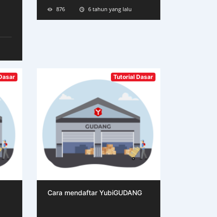
876
6 tahun yang lalu
 Dasar
Tutorial Dasar
Cara mendaftar YubiGUDANG