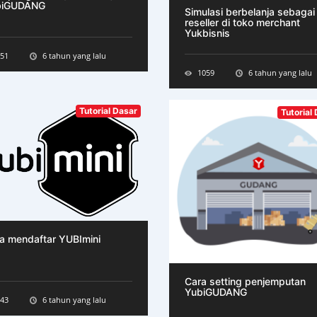
biGUDANG
Simulasi berbelanja sebagai
reseller di toko merchant
Yukbisnis
51
6 tahun yang lalu
1059
6 tahun yang lalu
Tutorial Dasar
Tutorial
a mendaftar YUBImini
Cara setting penjemputan
YubiGUDANG
43
6 tahun yang lalu