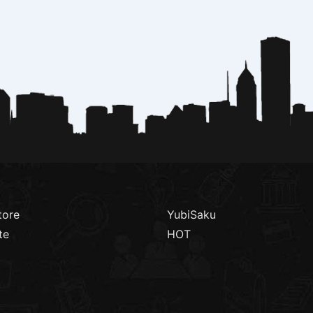
tore
YubiSaku
te
HOT