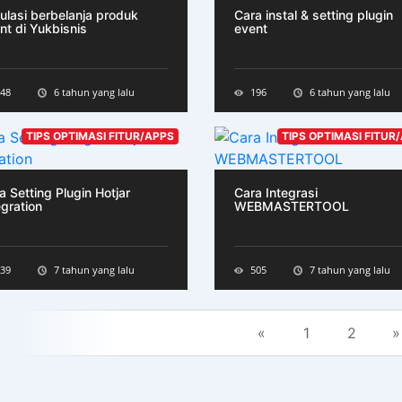
ulasi berbelanja produk
Cara instal & setting plugin
nt di Yukbisnis
event
48
6 tahun yang lalu
196
6 tahun yang lalu
TIPS OPTIMASI FITUR/APPS
TIPS OPTIMASI FITUR
a Setting Plugin Hotjar
Cara Integrasi
egration
WEBMASTERTOOL
39
7 tahun yang lalu
505
7 tahun yang lalu
«
1
2
»