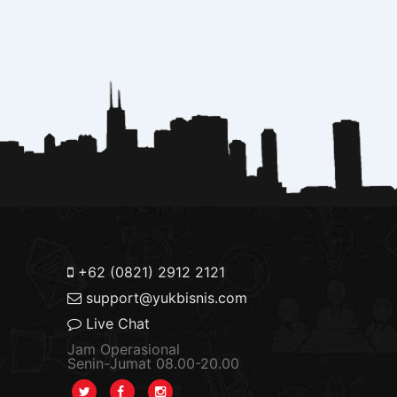
+62 (0821) 2912 2121
support@yukbisnis.com
Live Chat
Jam Operasional
Senin-Jumat 08.00-20.00