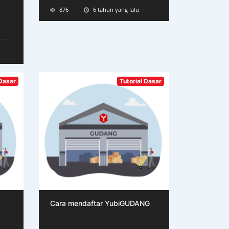
876
6 tahun yang lalu
 Dasar
Tutorial Dasar
Cara mendaftar YubiGUDANG