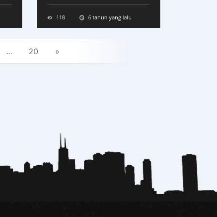
118
6 tahun yang lalu
...
20
»