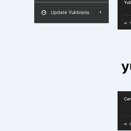
Yu
Update Yukbisnis
7
Car
5