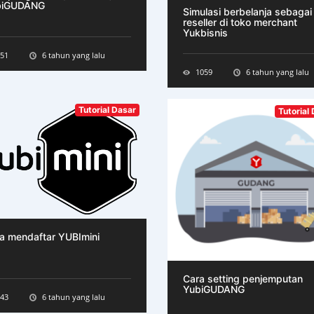
biGUDANG
Simulasi berbelanja sebagai
reseller di toko merchant
Yukbisnis
51
6 tahun yang lalu
1059
6 tahun yang lalu
Tutorial Dasar
Tutorial
a mendaftar YUBImini
Cara setting penjemputan
YubiGUDANG
43
6 tahun yang lalu