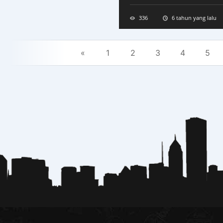
336
6 tahun yang lalu
«
1
2
3
4
5