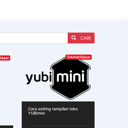
CARI
Tutorial Dasar
 Dasar
Cara setting tampilan toko
YUBImini