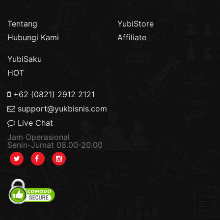
Tentang
YubiStore
Hubungi Kami
Affiliate
YubiSaku
HOT
+62 (0821) 2912 2121
support@yukbisnis.com
Live Chat
Jam Operasional
Senin-Jumat 08.00-20.00