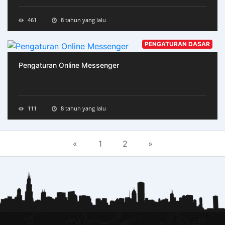
461
8 tahun yang lalu
PENGATURAN DASAR
Pengaturan Online Messenger
111
8 tahun yang lalu
«
1
2
»