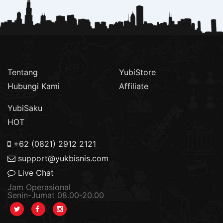
Tentang
YubiStore
Hubungi Kami
Affiliate
YubiSaku
HOT
+62 (0821) 2912 2121
support@yukbisnis.com
Live Chat
Jam Operasional
Senin-Jumat 08.00-20.00