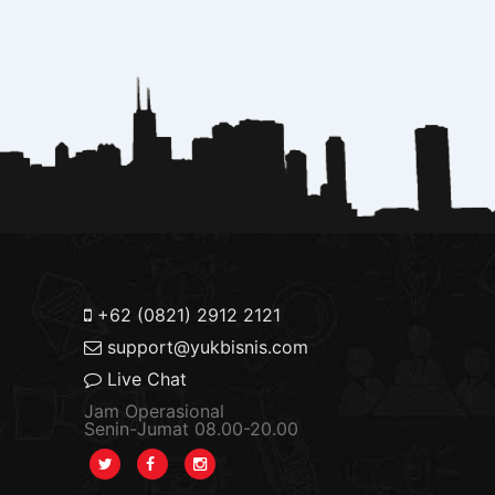
+62 (0821) 2912 2121
support@yukbisnis.com
Live Chat
Jam Operasional
Senin-Jumat 08.00-20.00