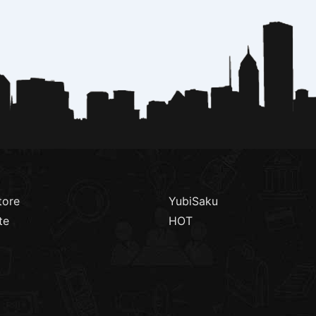
tore
YubiSaku
te
HOT