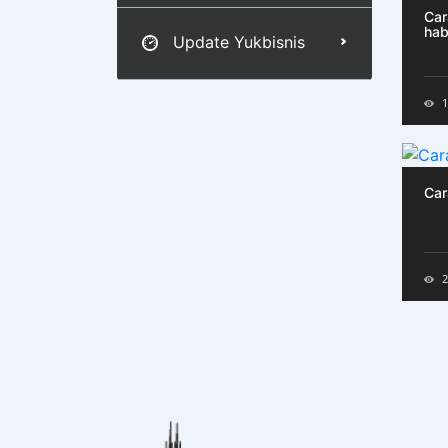
Car
hab
Update Yukbisnis
1
Car
2