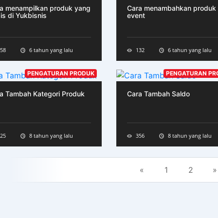
a menampilkan produk yang
Cara menambahkan produk
is di Yukbisnis
event
58
6 tahun yang lalu
132
6 tahun yang lalu
PENGATURAN PRODUK
PENGATURAN PR
a Tambah Kategori Produk
Cara Tambah Saldo
25
8 tahun yang lalu
356
8 tahun yang lalu
«
1
2
»