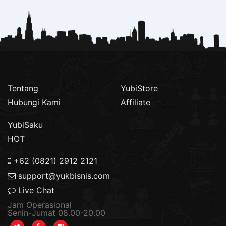
Tentang
YubiStore
Hubungi Kami
Affiliate
YubiSaku
HOT
+62 (0821) 2912 2121
support@yukbisnis.com
Live Chat
Jam Operasional
Senin-Jumat 08.00-20.00